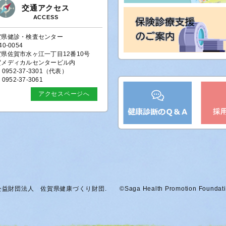
交通アクセス
基礎研修②）の受講申し込みを受付
ACCESS
賀県健診・検査センター
指導研修（基礎研修）の受講申込受
40-0054
賀県佐賀市水ヶ江一丁目12番10号
健指導研修会を開催します。
賀メディカルセンタービル内
のつどい（令和７年10月４日（土）
L 0952-37-3301（代表）
 0952-37-3061
か」Vol.16 2025年夏号を掲
アクセスページへ
発行しました。
か」Vol.15 2025年新春号を
すこやか vol.15（2025年新春
（R7.1）について更新しまし
11月24日（日）開催）のお知ら
益財団法人 佐賀県健康づくり財団. ©Saga Health Promotion Foundati
の会（令和６年11月17日(日)開
のお知らせ（８/29（木）、