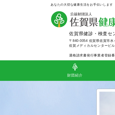
あなたの大切な健康生活をお手伝いします
佐賀県健診・検査セ
〒840-0054 佐賀県佐賀市
佐賀メディカルセンタービル
適格請求書発行事業者登録番号：T
財団紹介
理事長あいさつ
定款
組織等
施設案内
事業内容
事業及び財務等
事業年報
各種認定（施設・個人）
交通アクセス
ロゴマークのコンセプト
人間
事業
市町