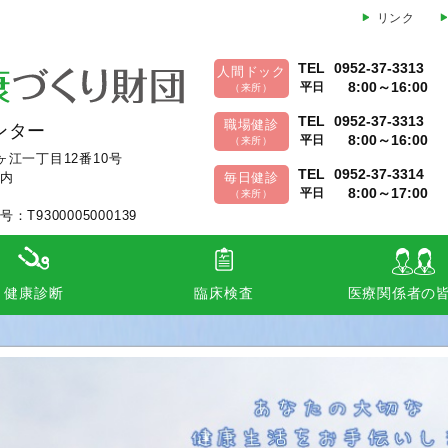
リンク
TEL
0952-37-3313
人間ドック
8:00～16:00
平日
（来所）
TEL
0952-37-3313
職場健診
ンター
8:00～16:00
平日
（来所）
水ヶ江一丁目12番10号
TEL
0952-37-3314
内
毎日健診
8:00～17:00
平日
（来所）
9300005000139
健康診断
臨床検査
医療関係者の
ドック（日帰り、一泊）
所健診（施設、巡回）
健診（巡回、個別、毎日健診）
検査部の案内
集配について
外部精度管理
検査・健診に関
講演会・研修会
佐賀県市町対策
保健指導支援ス
特定保健指導従
受託業務（ヘル
個人情報に関す
保険診療『大腸
【医療機関様】
連）のご意見・ご