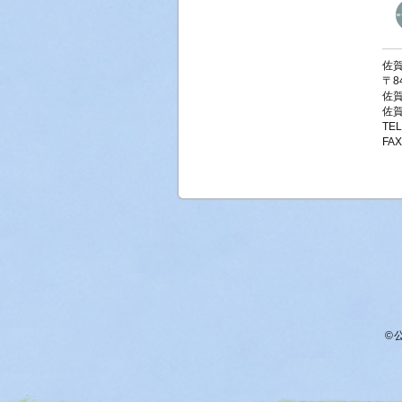
掲載しました。
2025/11/04 特定保健指導研修（
開始いたしました。
佐
2025/10/01 令和7年度特定保健
〒8
付を開始いたしました。
佐
2025/08/07 令和７年度の特定保
佐
2025/07/07 2025がん征圧県民
TE
開催）のお知らせを掲載しました。
FAX
2025/07/07 さが健財だより「すこや
載しました。
2025/04/23 令和４年度事業年報を
2025/02/10 さが健財だより「すこや
掲載しました。
2025/01/16 広報誌「さが健財だより 
号）」の破棄について（お願い）
2025/01/08 さんでーサロンの開催
た。
2024/10/31 令和６年度がん講座（
せを掲載しました。
©公
2024/09/03 がん患者・家族つどい
催）のお知らせを掲載しました。
2024/08/29 さん愛プラザ臨時休業