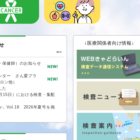
↓医療関係者向け情報↓
せ
RSS
技師・保健師）のお知らせ
援センター さん愛プラ
ロン他）
した
～８月15日）における検査・集配
か」Vol.18 2026年夏号を掲
援センター さん愛プラザ」情報を
発行しました。
か」Vol.17 2026年新春号を