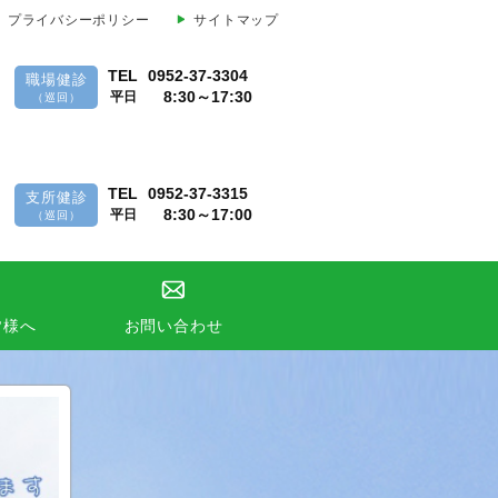
プライバシーポリシー
サイトマップ
TEL
0952-37-3304
職場健診
8:30～17:30
平日
（巡回）
TEL
0952-37-3315
支所健診
8:30～17:00
平日
（巡回）
皆様へ
お問い合わせ
する電話番号のご案内
のご案内
型胃内視鏡検診関係のご案内
テーション関係のご案内
事者の人材募集のご案内
スサポート・産業医健診）
る開示請求書
ＣＴ検査』のご案内
 佐賀県健康づくり財団（検査・健診関
要望フォーム