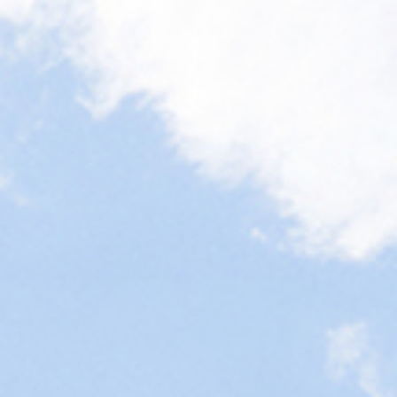
でーサロン」年間スケジュールを掲載しました。
2022/04/04 佐賀メディカルセンタービルのウクライナカラ
ーライトアップについて
2022/03/24 佐賀メディカルセンタービルの「世界結核デ
ー」ライトアップについて（お知らせ）
2022/03/15 令和４年度職員採用試験（臨床検査技師）の実
施について
2022/03/04 杵島・多久がんサロン（３月開催分）は中止と
なりました。
2022/02/28 令和４年度職員採用試験（臨床検査技師・一般
事務）の実施について
2022/02/04 令和４年度職員採用試験（一般事務）の実施に
ついて
2022/02/03 杵島・多久がんサロン（２月開催分）及びさん
でーサロン（２月20日(日)）は中止となりました。
2022/02/03 乳がん無料検診の予約受付は終了しました。
2022/01/27 ２月15日は国際小児がんデーです。
2022/01/25 佐賀県がん患者・家族つどいの会（令和４年３
月20日（日）開催）のお知らせを掲載しました。
2022/01/25 さんでーサロン（令和４年２月20日（日）開
催）のお知らせを掲載しました。
2022/01/13 令和４年１月16日（日）のさんでーサロンは