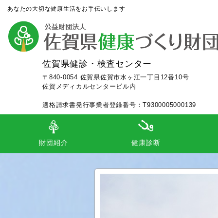
あなたの大切な健康生活をお手伝いします
佐賀県健診・検査センター
〒840-0054 佐賀県佐賀市水ヶ江一丁目12番10号
佐賀メディカルセンタービル内
適格請求書発行事業者登録番号：T9300005000139
財団紹介
健康診断
理事長あいさつ
定款
組織等
施設案内
事業内容
事業及び財務等
事業年報
各種認定（施設・個人）
交通アクセス
ロゴマークのコンセプト
人間ドック（日帰り、一泊）
事業所健診（施設、巡回）
市町健診（巡回、個別、毎日健診
検
集
外