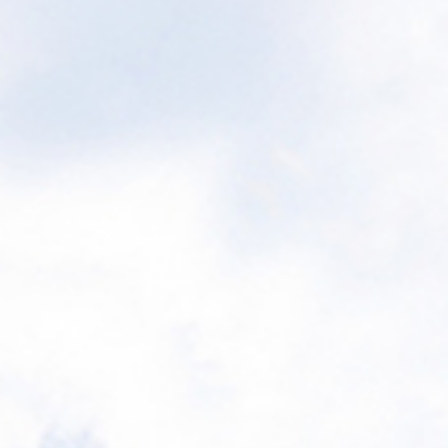
を開催します（お申込はこちら）
2023/04/05 さん愛プラザのページを2023年度版に更新し
した。
2023/02/03 ＜県医師会医療機関向け＞佐賀県健康づくり財
団のご利用等に関するアンケート調査についてトップペー
ジに公開しました。
2022/12/06 令和５年度職員採用試験（保健師・看護師・臨
床検査技師）の実施について
2022/10/27 令和４年度男のがん講座（令和４年12月４日
（日）開催）のお知らせを掲載しました。
2022/10/04 がん患者・家族つどいの会（令和４年11月20
(日)開催）のお知らせを掲載しました。
2022/08/03 令和４年度の特定保健指導研修会を開催します
（お申込はこちら）
2022/06/23 令和４年度第１回がん遺族つどいの会（令和４
年８月20日（土）開催）のお知らせを掲載しました。
2022/05/31 佐賀メディカルセンタービルの「世界禁煙デ
ー」ライトアップについて（お知らせ）
2022/05/25 鳥栖がんサロン たんぽぽの会 ８月サロンのお
知らせを掲載しました
2022/04/04 2022年度おしゃべりサロン年間スケジュール
掲載しました。
2022/04/04 佐賀県がん総合支援センター 2022年度「さん