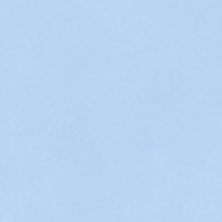
2021/09/18 佐賀メディカルセンタービルの「RFLJがん患
者支援リレーイベント」ライトアップについて（お知ら
せ）
2021/09/15 ９月16日(木)から 令和３年度特定保健指導基
研修①の申込受付を開始します
2021/09/14 令和４年度職員採用試験（臨床検査技師）の実
施について
2021/09/13 令和３年度第２回がん遺族つどいの会（令和４
年１月８日（土）開催）のお知らせを掲載しました。
2021/09/13 令和３年度男のがん講座（令和３年12月５日
（日）開催）のお知らせを掲載しました。
2021/09/13 さん愛プラザの公式LINE公式アカウントを開
しました
2021/09/13 オンラインがん相談の開設について
2021/09/10 「さん愛プラザ」の対面によるがん相談の再開
のお知らせ
2021/09/08 佐賀メディカルセンタービルの「世界小児がん
啓発キャンペーン」ライトアップについて（お知らせ）
2021/09/02 「さん愛プラザ」事業の一時中止（期間延長）
のお知らせ
2021/09/01 ９月はがん征圧月間です。日本対がん協会 が
征圧ポスター「Ganは、見つけにくい。～行こう、がん検