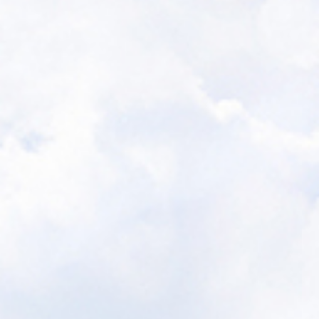
2024/08/29 さん愛プラザ臨時休業のお知らせ
（８/29（木）、８/30（金））
2024/08/29 佐賀県健康づくり財団 臨時休業のお知らせ
（８/29（木）午後～８/30（金））
2024/08/26 令和６年度第２回がん遺族つどいの会（令和７
年１月27日（月）開催）のお知らせを掲載しました。
2024/08/19 さんでーサロンの開催（R6.9・R6.10）につい
て更新しました。
2024/06/10 さが健財だより「すこやか」Vol.14 2024年
号を掲載しました。
2024/05/27 令和６年度第１回がん遺族つどいの会（令和６
年８月19日（月）開催）のお知らせを掲載しました。
2023/12/11 さが健財だより「すこやか」Vol.13 2024年
春号を掲載しました。
2023/07/27 令和５年度の特定保健指導研修会を開催します
（お申込はこちら）
2023/06/16 さが健財だより「すこやか」Vol.12 2023年
号を掲載しました。
2023/05/29 特定保健指導に従事される方の人材登録を募集
しております。
2023/05/02 役員名簿を更新しました。
2023/04/20 令和５年度佐賀県がんピアサポーター養成講座