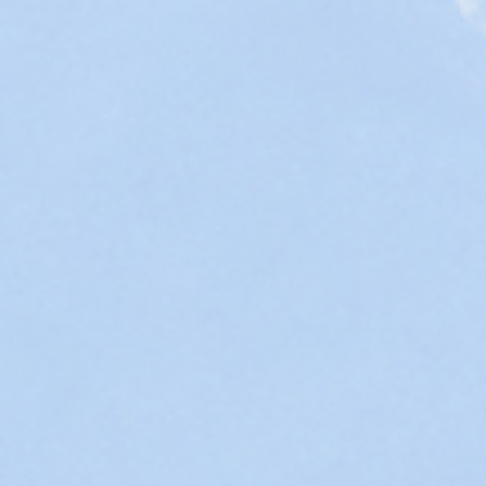
止となりました。
2022/01/07 さん愛プラザ情報コーナーの図書リストを更新
しました。
2021/12/23 １月のさんでーサロン（令和４年１月16日
（日）開催）のお知らせを掲載しました。
2021/11/11 さんでーサロン（令和３年12月19日（日）開
催）のお知らせを掲載しました。
2021/11/05 令和４年度職員採用試験（診療放射線技師）の
実施について
2021/10/07 第11回リンパ浮腫を学ぶ会（令和３年11月20
(土)）のご案内
2021/10/07 がん患者・家族つどいの会（令和３年11月21
(日)開催）のお知らせを掲載しました。
2021/10/07 さんでーサロン（令和３年10月17日（日）開
催）のお知らせを掲載しました。
2021/10/04 学べばわかるがん検診セミナー動画をアップし
ました。
2021/10/04 佐賀メディカルセンタービルの「ピンクリボン
月間」ライトアップについて（お知らせ）
2021/09/27 佐賀メディカルセンタービルの「結核予防週
間」ライトアップについて（お知らせ）
2021/09/21 佐賀メディカルセンタービルの「世界アルツ
イマーデー」ライトアップについて（お知らせ）