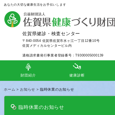
あなたの大切な健康生活をお手伝いします
佐賀県健診・検査センター
〒840-0054 佐賀県佐賀市水ヶ江一丁目12番10号
佐賀メディカルセンタービル内
適格請求書発行事業者登録番号：T9300005000139
財団紹介
健康診断
理事長あいさつ
定款
組織等
施設案内
事業内容
事業及び財務等
事業年報
各種認定（施設・個人）
交通アクセス
ロゴマークのコンセプト
人間ドック（日帰り、一泊）
事業所健診（施設、巡回）
市町健診（巡回、個別、毎日健診
検
集
外
ホーム
お知らせ
臨時休業のお知らせ
臨時休業のお知らせ