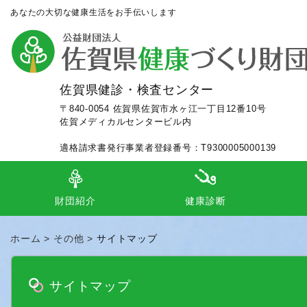
あなたの大切な健康生活をお手伝いします
佐賀県健診・検査センター
〒840-0054 佐賀県佐賀市水ヶ江一丁目12番10号
佐賀メディカルセンタービル内
適格請求書発行事業者登録番号：T9300005000139
財団紹介
健康診断
理事長あいさつ
定款
組織等
施設案内
事業内容
事業及び財務等
事業年報
各種認定（施設・個人）
交通アクセス
ロゴマークのコンセプト
人間ドック（日帰り、一泊）
事業所健診（施設、巡回）
市町健診（巡回、個別、毎日健診
検
集
外
ホーム
その他
サイトマップ
サイトマップ