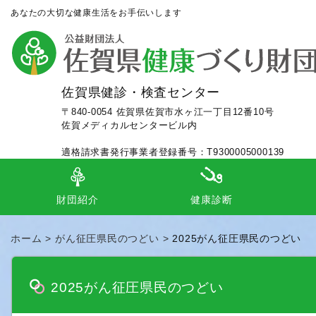
あなたの大切な健康生活をお手伝いします
佐賀県健診・検査センター
〒840-0054 佐賀県佐賀市水ヶ江一丁目12番10号
佐賀メディカルセンタービル内
適格請求書発行事業者登録番号：T9300005000139
財団紹介
健康診断
理事長あいさつ
定款
組織等
施設案内
事業内容
事業及び財務等
事業年報
各種認定（施設・個人）
交通アクセス
ロゴマークのコンセプト
人間ドック（日帰り、一泊）
事業所健診（施設、巡回）
市町健診（巡回、個別、毎日健診
検
集
外
ホーム
がん征圧県民のつどい
2025がん征圧県民のつどい
2025がん征圧県民のつどい